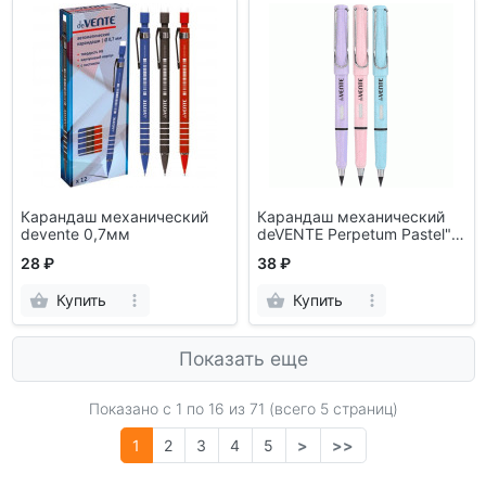
Карандаш механический
Карандаш механический
devente 0,7мм
deVENTE Perpetum Pastel" с
наконечником из
28 ₽
38 ₽
специального
металлического сплава
Купить
Купить
Показать еще
Показано с 1 по
16
из 71 (всего 5 страниц)
1
2
3
4
5
>
>>