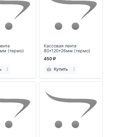
лента
Кассовая лента
мм (термо)
80*120*26мм (термо)
450 ₽
ь
Купить